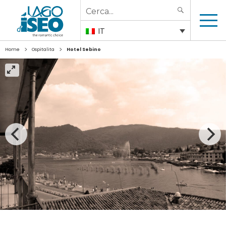
Search
SEARCH
for:
IT
>
>
Home
Ospitalita
Hotel Sebino