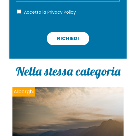
g
i
P
Accetto la
Privacy Policy
r
o
i
v
a
c
RICHIEDI
y
p
o
l
i
Nella stessa categoria
c
y
*
Alberghi