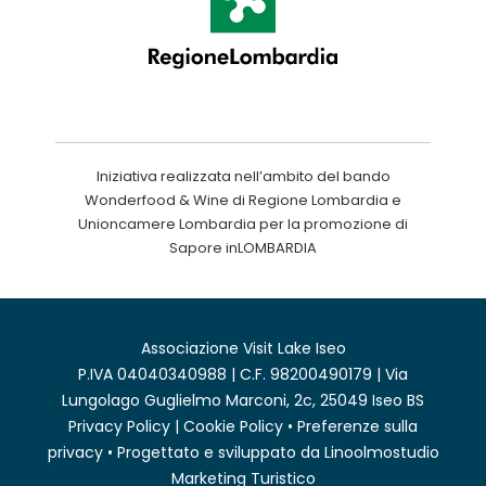
Iniziativa realizzata nell’ambito del bando
Wonderfood & Wine di Regione Lombardia e
Unioncamere Lombardia per la promozione di
Sapore inLOMBARDIA
Associazione Visit Lake Iseo
P.IVA 04040340988 | C.F. 98200490179 | Via
Lungolago Guglielmo Marconi, 2c, 25049 Iseo BS
Privacy Policy
|
Cookie Policy
•
Preferenze sulla
privacy
• Progettato e sviluppato da
Linoolmostudio
Marketing Turistico