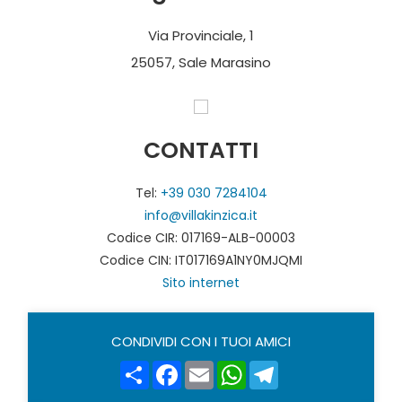
Via Provinciale, 1
25057, Sale Marasino
CONTATTI
Tel:
+39 030 7284104
info@villakinzica.it
Codice CIR: 017169-ALB-00003
Codice CIN: IT017169A1NY0MJQMI
Sito internet
CONDIVIDI CON I TUOI AMICI
Share
Facebook
Email
WhatsApp
Telegram