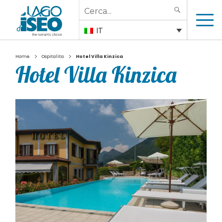
Search
SEARCH
for:
IT
>
>
Home
Ospitalita
Hotel Villa Kinzica
Hotel Villa Kinzica