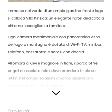
Immerso nel verde di un ampio giardino fronte lago
si colloca Villa Kinzica: un elegante hotel dedicato a
chi ama l’accoglienza familiare.
Ogni camera matrimoniale con panoramica vista
del lago o montagna è dotata di Wi-Fi, TV, minibar,
telefono, cassaforte e servizi con doccia.
All’ombra di ulivi e magnolie in fiore, il parco offre
angoli di assoluto relax dove prendere il sole sui
lettini nell’ampio solarium a bordo piscina con
annesso angolo idromassaggio.
L’hotel ammette l’accesso di animali domestici ed
è un ottimo alloggio per chi ama la tranquillità.
Ospitalità