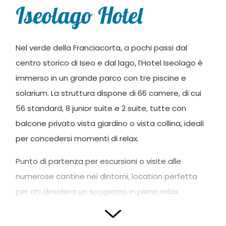
Iseolago Hotel
Nel verde della Franciacorta, a pochi passi dal
centro storico di Iseo e dal lago, l’Hotel Iseolago è
immerso in un grande parco con tre piscine e
solarium. La struttura dispone di 66 camere, di cui
56 standard, 8 junior suite e 2 suite, tutte con
balcone privato vista giardino o vista collina, ideali
per concedersi momenti di relax.
Punto di partenza per escursioni o visite alle
numerose cantine nei dintorni, location perfetta
per chi desidera un soggiorno in pieno relax,
approfittando anche del centro benessere “Le
Ninfe del Lago” e dell’area fitness.