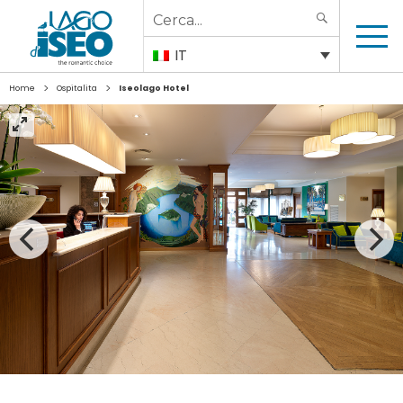
Search
SEARCH
for:
IT
>
>
Home
Ospitalita
Iseolago Hotel