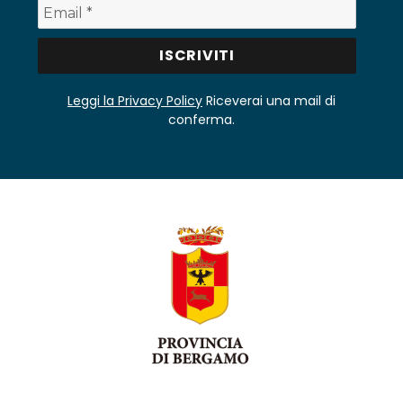
Leggi la Privacy Policy
Riceverai una mail di
conferma.