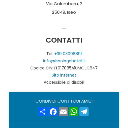
Via Colombera, 2
25049, Iseo
CONTATTI
Tel:
+39 03098891
info@iseolagohotel.it
Codice CIN: IT017085A1UMOJC647
Sito internet
Accessibile ai disabili
CONDIVIDI CON I TUOI AMICI
Share
Facebook
Email
WhatsApp
Telegram