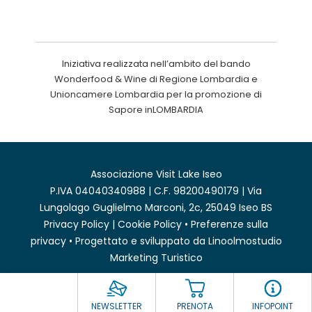
Iniziativa realizzata nell’ambito del bando
Wonderfood & Wine di Regione Lombardia e
Unioncamere Lombardia per la promozione di
Sapore inLOMBARDIA
Associazione Visit Lake Iseo
P.IVA 04040340988 | C.F. 98200490179 | Via
Lungolago Guglielmo Marconi, 2c, 25049 Iseo BS
Privacy Policy
|
Cookie Policy
•
Preferenze sulla
privacy
• Progettato e sviluppato da
Linoolmostudio
Marketing Turistico
NEWSLETTER
PRENOTA
INFOPOINT