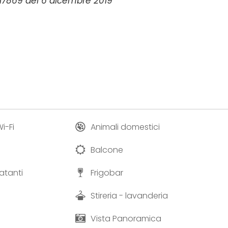
. 17869 del 6 dicembre 2019
i-Fi
Animali domestici
Balcone
atanti
Frigobar
Stireria - lavanderia
Vista Panoramica