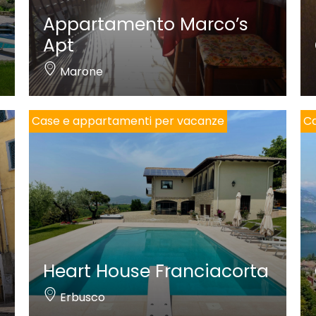
Appartamento Marco’s
Apt
Marone
Case e appartamenti per vacanze
Ca
Heart House Franciacorta
Erbusco