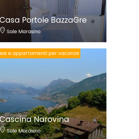
Casa Portole BazzaGre
Sale Marasino
se e appartamenti per vacanze
Cascina Narovina
Sale Marasino