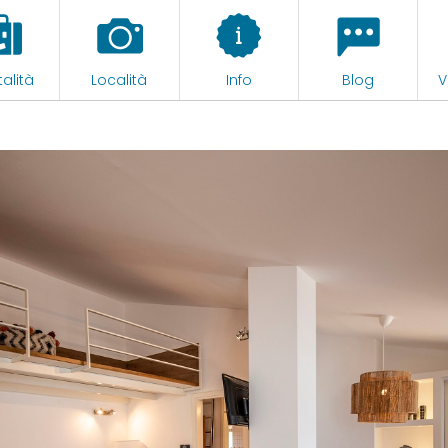
alità
Località
Info
Blog
V