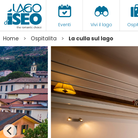
Eventi
Vivi il lago
Ospit
>
>
Home
Ospitalita
La culla sul lago