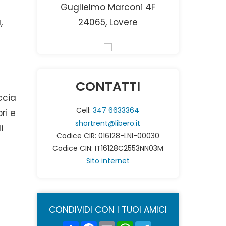
Guglielmo Marconi 4F
,
24065, Lovere
CONTATTI
ccia
Cell:
347 6633364
ri e
shortrent@libero.it
i
Codice CIR: 016128-LNI-00030
Codice CIN: IT16128C2553NN03M
Sito internet
CONDIVIDI CON I TUOI AMICI
Share
Facebook
Email
WhatsApp
Telegram