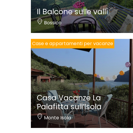
Il Balcone sulle valli
Bossico
Case e appartamenti per vacanze
Casa Vacanze La
Palafitta sull’Isola
Monte Isola