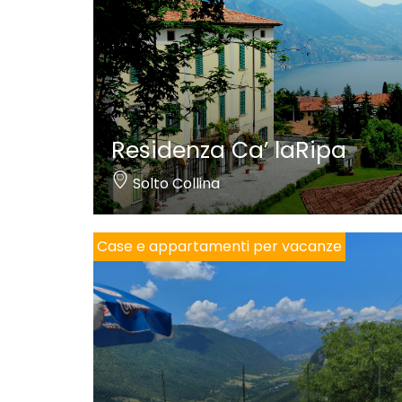
Residenza Ca’ laRipa
Solto Collina
Case e appartamenti per vacanze