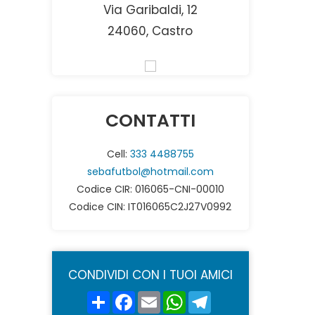
Via Garibaldi, 12
24060, Castro
CONTATTI
Cell:
333 4488755
sebafutbol@hotmail.com
Codice CIR: 016065-CNI-00010
Codice CIN: IT016065C2J27V0992
CONDIVIDI CON I TUOI AMICI
Share
Facebook
Email
WhatsApp
Telegram