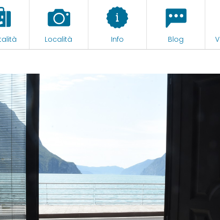
alità
Località
Info
Blog
V