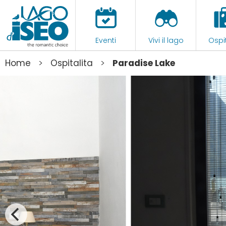
Eventi
Vivi il lago
Ospit
>
>
Home
Ospitalita
Paradise Lake