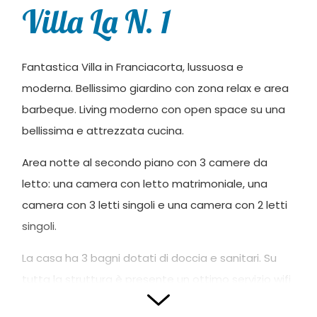
Villa La N. 1
Fantastica Villa in Franciacorta, lussuosa e
moderna. Bellissimo giardino con zona relax e area
barbeque. Living moderno con open space su una
bellissima e attrezzata cucina.
Area notte al secondo piano con 3 camere da
letto: una camera con letto matrimoniale, una
camera con 3 letti singoli e una camera con 2 letti
singoli.
La casa ha 3 bagni dotati di doccia e sanitari. Su
tutta la struttura è presente un ottimo servizio wifi
che vi permetterà di collegarvi e lavorare da