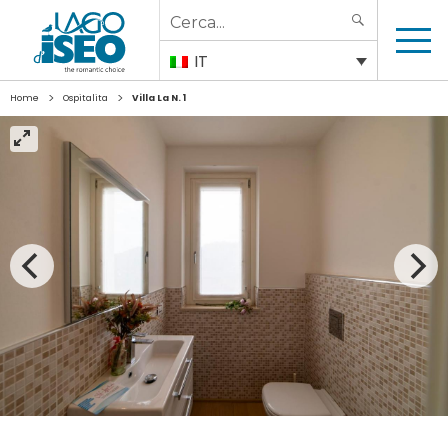
Search
SEARCH
for:
IT
>
>
Home
Ospitalita
Villa La N. 1