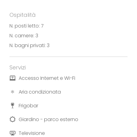
remoto.
Ospitalità
Area parking con 3 posti auto garantiti. Nuova e
studiata per le esigenze del viaggiatore più
N. posti letto: 7
esigente.
N. camere: 3
N. bagni privati: 3
Welcome in Franciacorta and Iseo lake!
Testo e fotografie forniti da Villa N. 1
Servizi
Accesso Internet e Wi-Fi
Aria condizionata
Frigobar
Giardino - parco esterno
Televisione