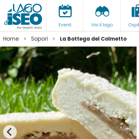
Eventi
Vivi il lago
Ospit
>
>
Home
Sapori
La Bottega del Colmetto