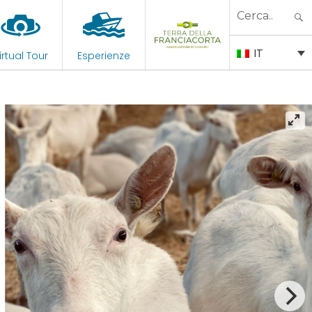
Search
for:
IT
irtual Tour
Esperienze