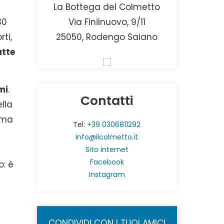
La Bottega del Colmetto
30
Via Finilnuovo, 9/11
rti,
25050, Rodengo Saiano
atte
mi
.
Contatti
lla
rema
Tel:
+39 0306811292
info@ilcolmetto.it
Sito internet
Facebook
o: è
Instagram
CONDIVIDI CON I TUOI AMICI