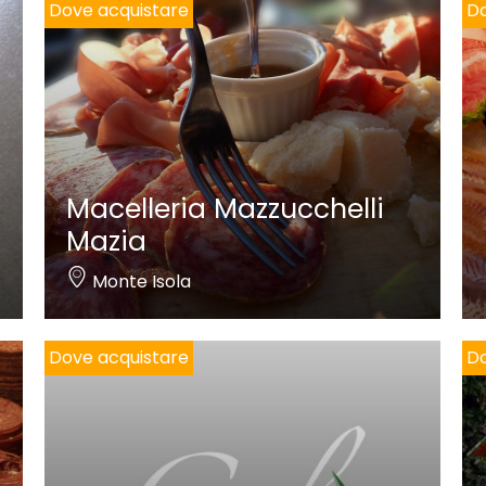
Dove acquistare
Do
Macelleria Mazzucchelli
Mazia
Monte Isola
Dove acquistare
Do