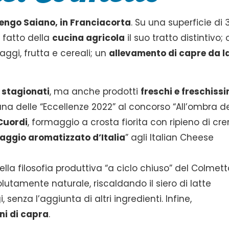
engo Saiano, in Franciacorta
. Su una superficie di 
a fatto della
cucina agricola
il suo tratto distintivo; o
aggi, frutta e cereali; un
allevamento di capre da l
 stagionati
, ma anche prodotti
freschi e freschissi
 una delle “Eccellenze 2022” al concorso “All’ombra de
Cuordi
, formaggio a crosta fiorita con ripieno di c
aggio aromatizzato d’Italia
” agli Italian Cheese
ella filosofia produttiva “a ciclo chiuso” del Colmett
utamente naturale, riscaldando il siero di latte
senza l’aggiunta di altri ingredienti. Infine,
ni di capra
.