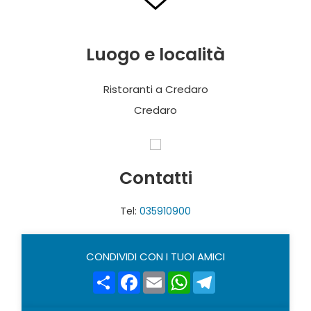
CASCINA DEI PRATI
Via dei Dossi, 23
Luogo e località
T. +39 035 927325
www.cascinadeiprati.it
Ristoranti a Credaro
Chiuso il Martedì
Credaro
Cucina locale
Contatti
LA CASCINA
Tel:
035910900
Via Luigi Cadorna, 9
T. +39 035 936383 – C. +39 347 7246471
Chiuso il Mercoledì
CONDIVIDI CON I TUOI AMICI
Cucina italiana
Share
Facebook
Email
WhatsApp
Telegram