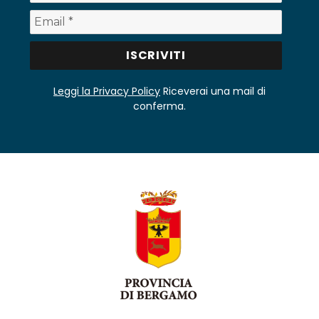
Leggi la Privacy Policy
Riceverai una mail di
conferma.