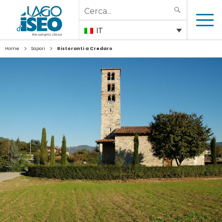
Search
SEARCH
for:
IT
>
>
Home
Sapori
Ristoranti a Credaro