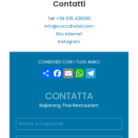
Contatti
Tel:
+39 035 4261361
info@coccahotel.com
Sito internet
Instagram
CONDIVIDI CON I TUOI AMICI
Share
Facebook
Email
WhatsApp
Telegram
CONTATTA
Bajiarong Thai Restaurant
N
o
m