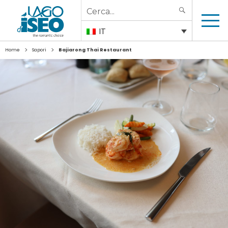
Search
SEARCH
for:
IT
>
>
Home
Sapori
Bajiarong Thai Restaurant