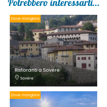
Potrebbero interessarti...
c
y
*
Dove mangiare
Ristoranti a Sovere
Sovere
Dove mangiare