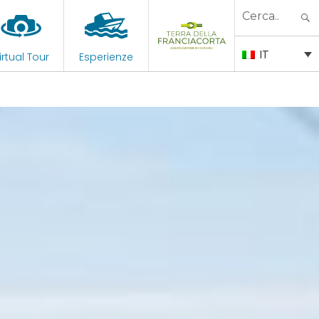
Search
for:
IT
irtual Tour
Esperienze