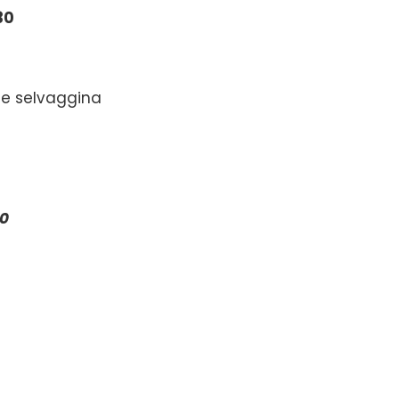
30
 e selvaggina
00