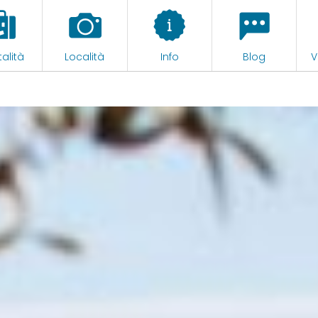
alità
Località
Info
Blog
V