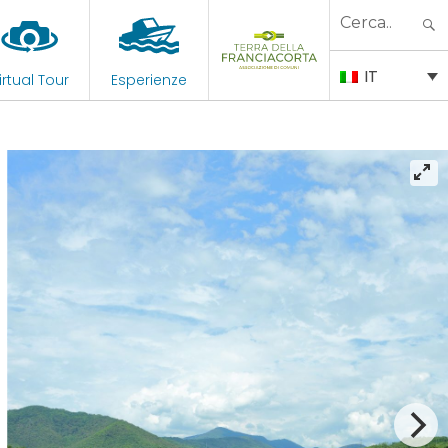
Search
for:
IT
irtual Tour
Esperienze