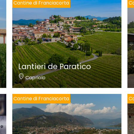
Cantine di Franciacorta
Ca
Lantieri de Paratico
Capriolo
Cantine di Franciacorta
Ca