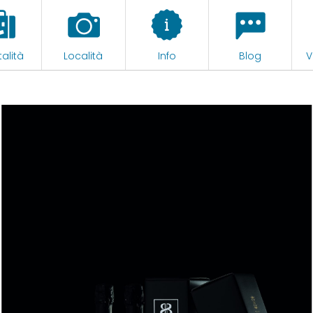
alità
Località
Info
Blog
V