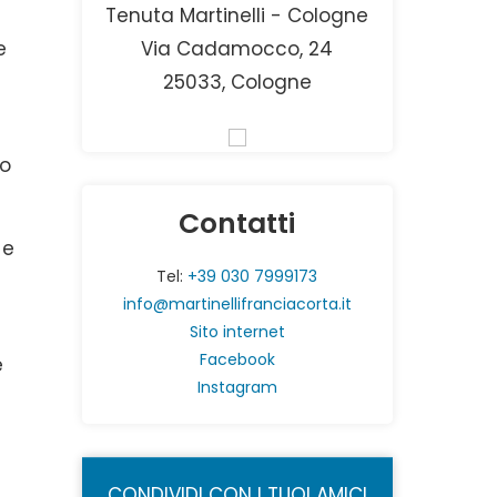
Tenuta Martinelli - Cologne
e
Via Cadamocco, 24
25033, Cologne
co
Contatti
 e
Tel:
+39 030 7999173
info@martinellifranciacorta.it
Sito internet
Facebook
e
Instagram
CONDIVIDI CON I TUOI AMICI