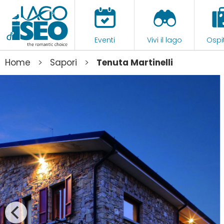
Eventi
Vivi il lago
Ospit
>
>
Home
Sapori
Tenuta Martinelli