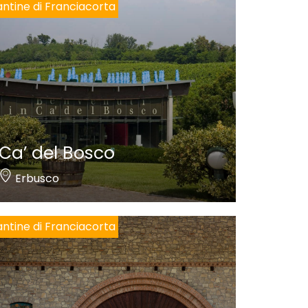
ntine di Franciacorta
Ca’ del Bosco
Erbusco
ntine di Franciacorta