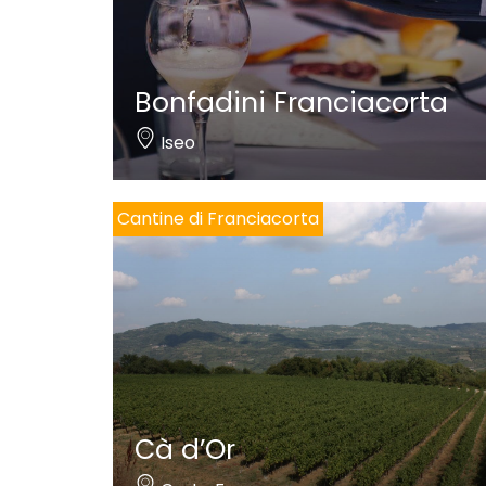
Bonfadini Franciacorta
Iseo
Cantine di Franciacorta
Cà d’Or