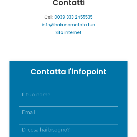
Contatti
Cell:
0039 333 2455535
info@hakunamatata.fun
Sito internet
Contatta l'infopoint
N
o
m
E
e
m
e
a
c
M
i
o
e
l
g