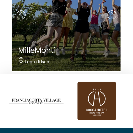
MilleMonti
Lago di Iseo