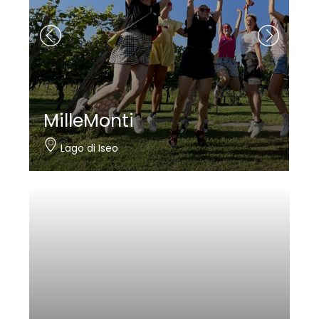
MilleMonti
Lago di Iseo