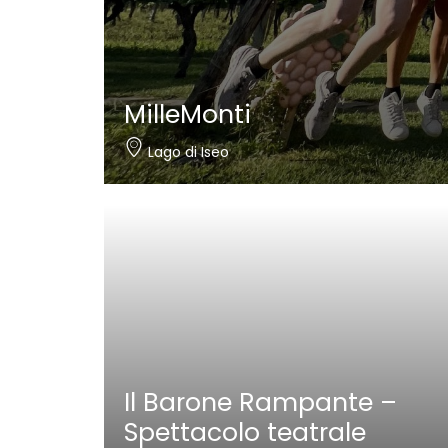
MilleMonti
Lago di Iseo
Il Barone Rampante –
Spettacolo teatrale