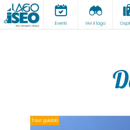
Eventi
Vivi il lago
Ospit
D
Tour guidati