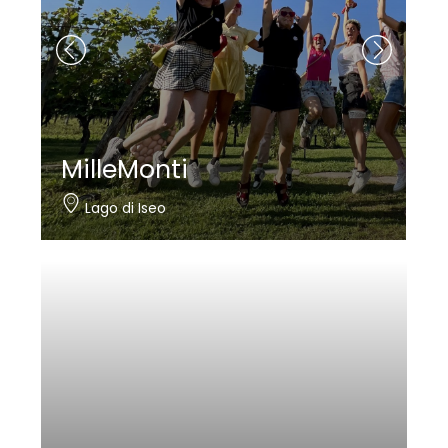
MilleMonti
Lago di Iseo