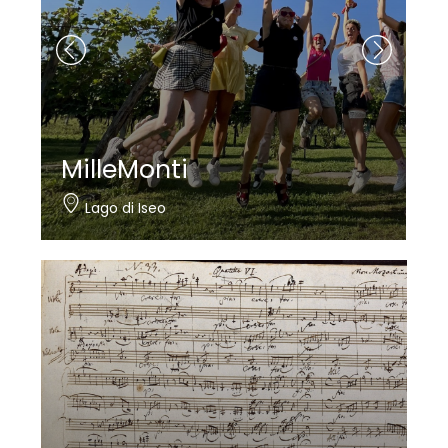
MilleMonti
Lago di Iseo