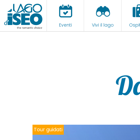
Eventi
Vivi il lago
Ospit
D
Tour guidati