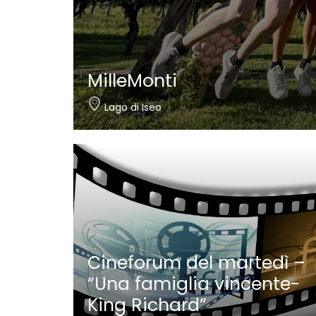
MilleMonti
Lago di Iseo
Cineforum del martedì –
“Una famiglia vincente-
King Richard”