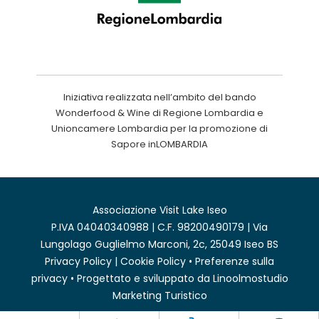
Iniziativa realizzata nell’ambito del bando
Wonderfood & Wine di Regione Lombardia e
Unioncamere Lombardia per la promozione di
Sapore inLOMBARDIA
Associazione Visit Lake Iseo
P.IVA 04040340988 | C.F. 98200490179 | Via
Lungolago Guglielmo Marconi, 2c, 25049 Iseo BS
Privacy Policy
|
Cookie Policy
•
Preferenze sulla
privacy
• Progettato e sviluppato da
Linoolmostudio
Marketing Turistico