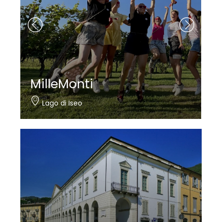
MilleMonti
Lago di Iseo