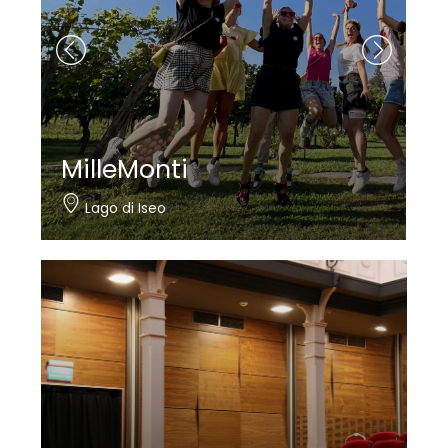
MilleMonti
Lago di Iseo