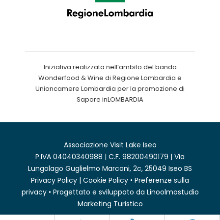
Iniziativa realizzata nell’ambito del bando
Wonderfood & Wine di Regione Lombardia e
Unioncamere Lombardia per la promozione di
Sapore inLOMBARDIA
Associazione Visit Lake Iseo
P.IVA 04040340988 | C.F. 98200490179 | Via
Lungolago Guglielmo Marconi, 2c, 25049 Iseo BS
Privacy Policy
|
Cookie Policy
•
Preferenze sulla
privacy
• Progettato e sviluppato da
Linoolmostudio
Marketing Turistico