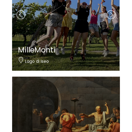
MilleMonti
N
Lago di Iseo