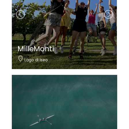
MilleMonti
Lago di Iseo