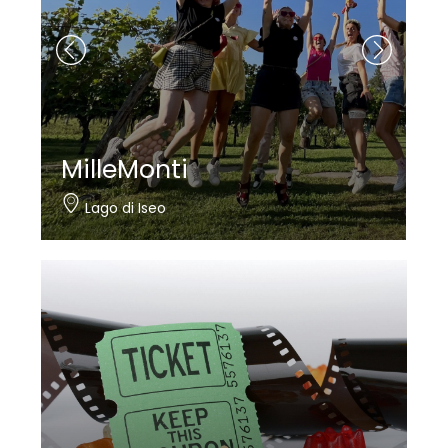
MilleMonti
Lago di Iseo