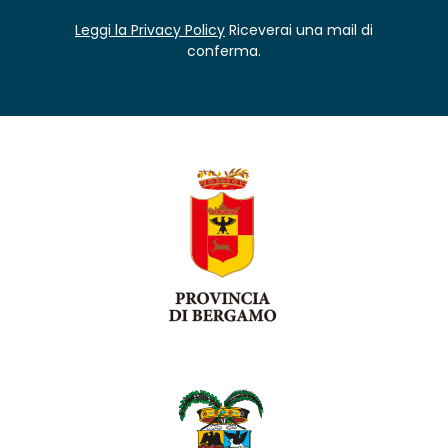
Leggi la Privacy Policy
Riceverai una mail di
conferma.