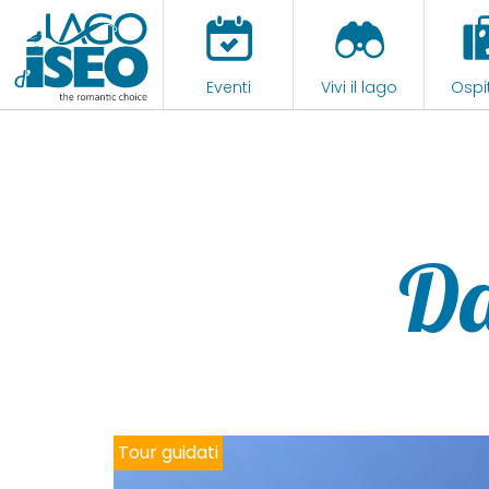
Eventi
Vivi il lago
Ospit
Da
Tour guidati