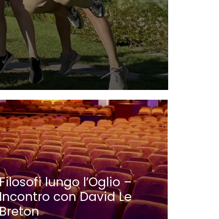
Nauti
Parat
Filosofi lungo l’Oglio –
Incontro con David Le
Breton