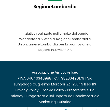
Iniziativa realizzata nell’ambito del bando
Wonderfood & Wine di Regione Lombardia e
Unioncamere Lombardia per la promozione di
Sapore inLOMBARDIA
Associazione Visit Lake Iseo
P.IVA 04040340988 | C.F. 98200490179 | Via
Lungolago Guglielmo Marconi, 2c, 25049 Iseo BS
Privacy Policy
|
Cookie Policy
•
Preferenze sulla
privacy
• Progettato e sviluppato da
Linoolmostudio
Marketing Turistico