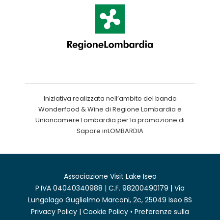
Iniziativa realizzata nell’ambito del bando
Wonderfood & Wine di Regione Lombardia e
Unioncamere Lombardia per la promozione di
Sapore inLOMBARDIA
Associazione Visit Lake Iseo
P.IVA 04040340988 | C.F. 98200490179 | Via
Lungolago Guglielmo Marconi, 2c, 25049 Iseo BS
Privacy Policy
|
Cookie Policy
•
Preferenze sulla