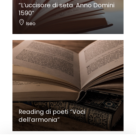
“L’uccisore di seta. Anno Domini
1590”
Iseo
Reading di poeti “Voci
dell’armonia”