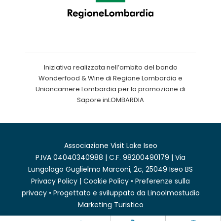
Iniziativa realizzata nell’ambito del bando
Wonderfood & Wine di Regione Lombardia e
Unioncamere Lombardia per la promozione di
Sapore inLOMBARDIA
Associazione Visit Lake Iseo
P.IVA 04040340988 | C.F. 98200490179 | Via
Lungolago Guglielmo Marconi, 2c, 25049 Iseo BS
Privacy Policy
|
Cookie Policy
•
Preferenze sulla
privacy
• Progettato e sviluppato da
Linoolmostudio
Marketing Turistico