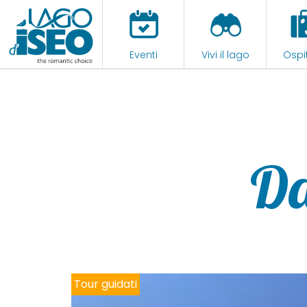
Eventi
Vivi il lago
Ospit
Da
Tour guidati