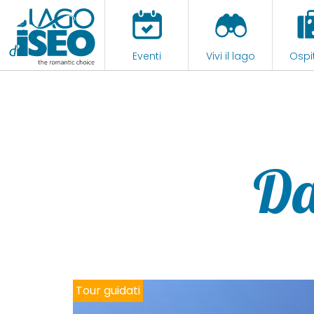
Eventi
Vivi il lago
Ospit
Da
Tour guidati