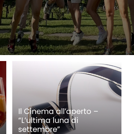
Il Cinema all’aperto –
“L’ultima luna di
settembre”