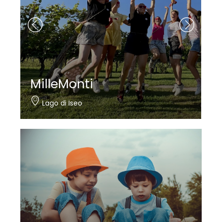
MilleMonti
Lago di Iseo