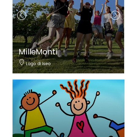
MilleMonti
Lago di Iseo