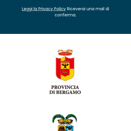
Leggi la Privacy Policy
Riceverai una mail di
conferma.