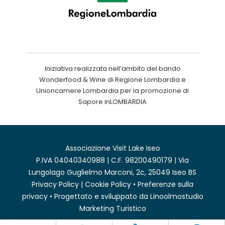
Iniziativa realizzata nell’ambito del bando
Wonderfood & Wine di Regione Lombardia e
Unioncamere Lombardia per la promozione di
Sapore inLOMBARDIA
Associazione Visit Lake Iseo
P.IVA 04040340988 | C.F. 98200490179 | Via
Lungolago Guglielmo Marconi, 2c, 25049 Iseo BS
Privacy Policy
|
Cookie Policy
•
Preferenze sulla
privacy
• Progettato e sviluppato da
Linoolmostudio
Marketing Turistico