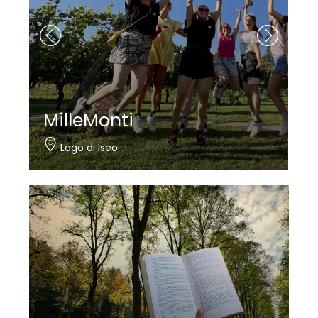
MilleMonti
Lago di Iseo