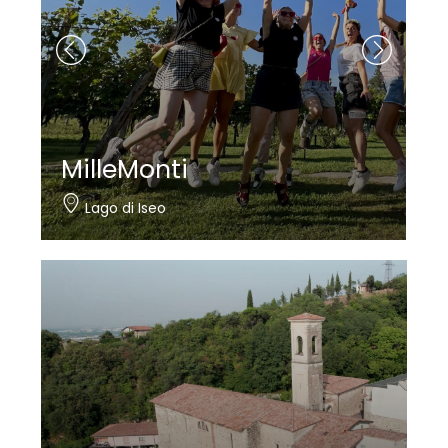
MilleMonti
Lago di Iseo