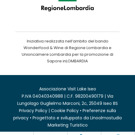
Iniziativa realizzata nell’ambito del bando
Wonderfood & Wine di Regione Lombardia e
Unioncamere Lombardia per la promozione di
Sapore inLOMBARDIA
Associazione Visit Lake Iseo
P.IVA 04040340988 | C.F. 98200490179 | Via
Lungolago Guglielmo Marconi, 2c, 25049 Iseo BS
Privacy Policy
|
Cookie Policy
•
Preferenze sulla
privacy
• Progettato e sviluppato da
Linoolmostudio
Marketing Turistico