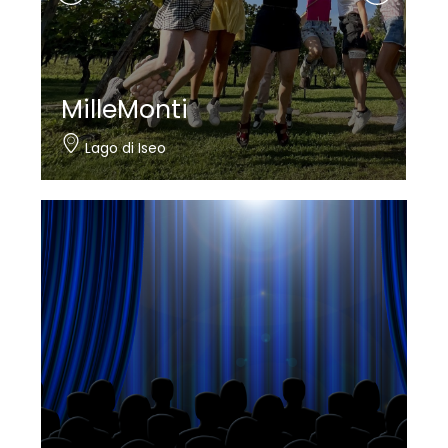
MilleMonti
Lago di Iseo