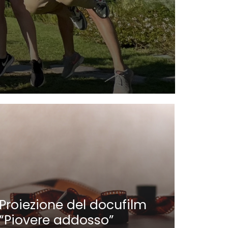
Nauti
Parat
Proiezione del docufilm
“Piovere addosso”