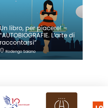
Un libro, per piacere! –
“AUTOBIOGRAFIE. L’arte di
raccontarsi”
Rodengo Saiano