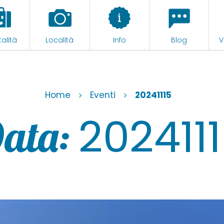
alità
Località
Info
Blog
V
Home
>
Eventi
>
20241115
202411
ata: