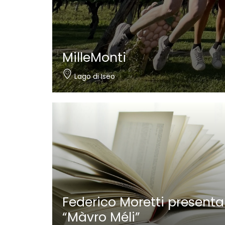
MilleMonti
Lago di Iseo
Federico Moretti presenta
“Màvro Méli”