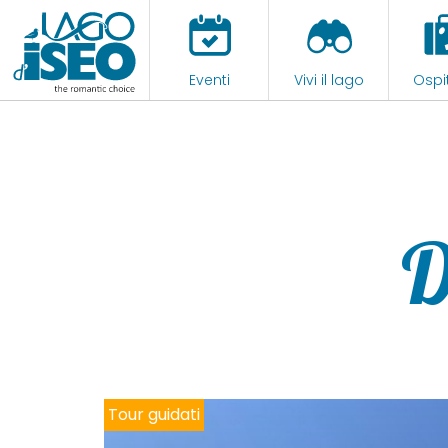
Eventi
Vivi il lago
Ospit
D
Tour guidati