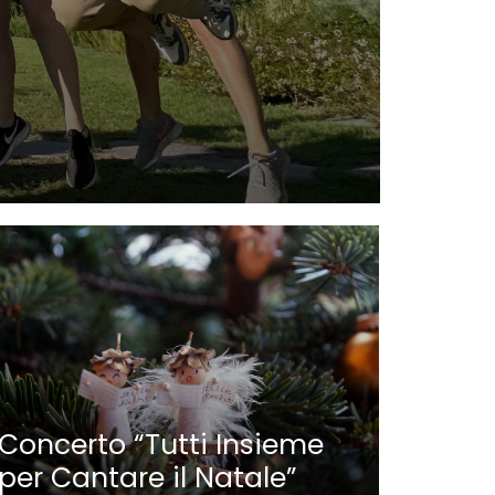
Nauti
Parat
Concerto “Tutti Insieme
per Cantare il Natale”