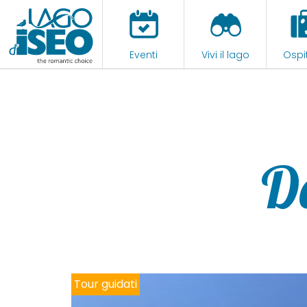
Eventi
Vivi il lago
Ospit
D
Tour guidati