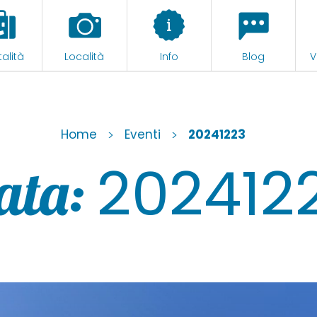
alità
Località
Info
Blog
V
Home
>
Eventi
>
20241223
202412
ata: