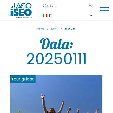
Search
SEARCH
for:
IT
>
>
Home
Eventi
20250111
Data:
20250111
Noleggio imbarcazioni e tour