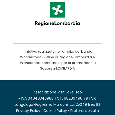
Iniziativa realizzata nell’ambito del bando
Wonderfood & Wine di Regione Lombardia e
Unioncamere Lombardia per la promozione di
Sapore inLOMBARDIA
Associazione Visit Lake Iseo
P.IVA 04040340988 | C.F. 98200490179 | Via
Lungolago Guglielmo Marconi, 2c, 25049 Iseo BS
Privacy Policy
|
Cookie Policy
•
Preferenze sulla