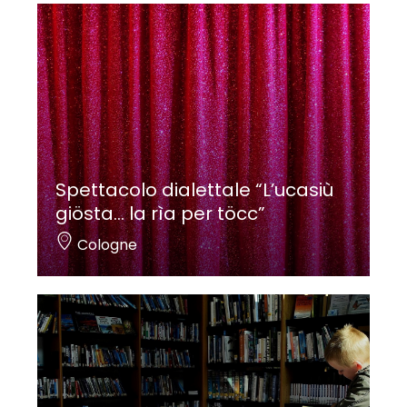
Spettacolo dialettale “L’ucasiù
giösta… la rìa per töcc”
Cologne