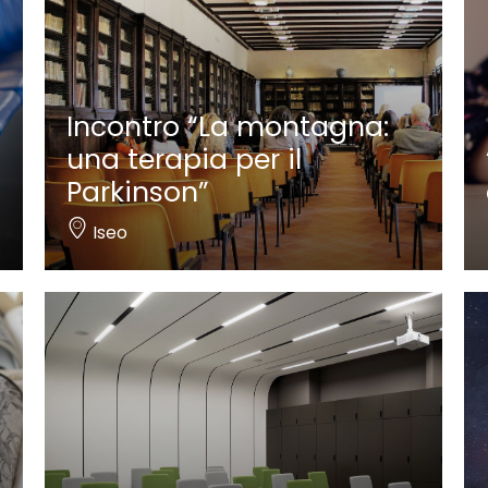
Incontro “La montagna:
una terapia per il
Parkinson”
Iseo