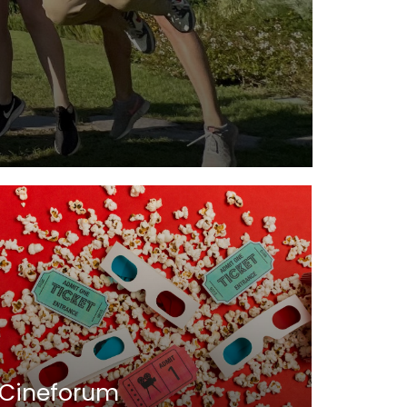
Belli
Iseo
Cineforum