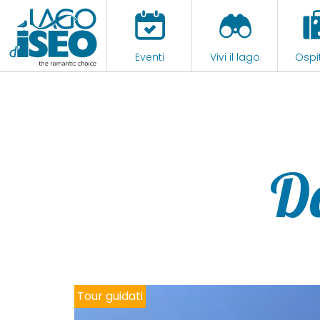
Eventi
Vivi il lago
Ospit
D
Noleggio imbarcazioni e tour