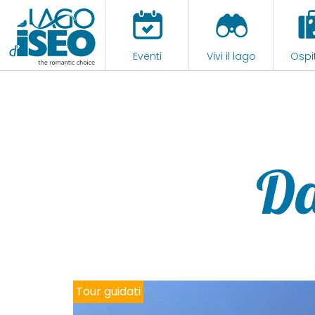
Eventi
Vivi il lago
Ospit
Da
Tour guidati