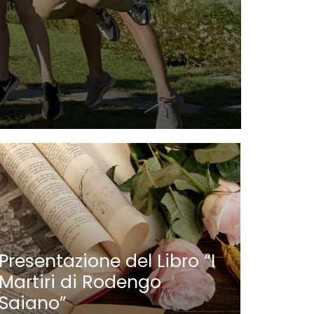
Nauti
Parat
Presentazione del Libro “I
Martiri di Rodengo
Saiano”