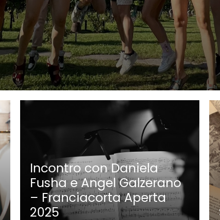
Incontro con Daniela
Fusha e Angel Galzerano
– Franciacorta Aperta
2025