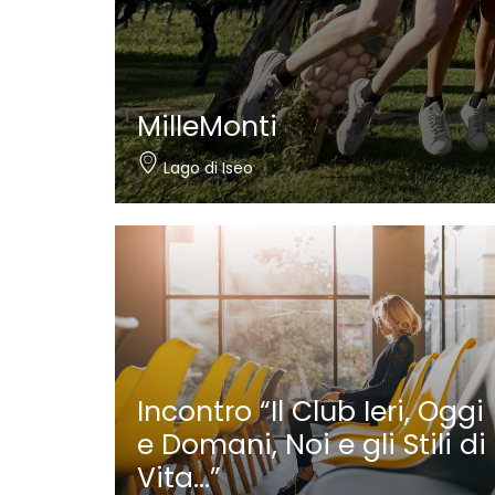
MilleMonti
Lago di Iseo
Incontro “Il Club Ieri, Oggi
e Domani, Noi e gli Stili di
Vita…”