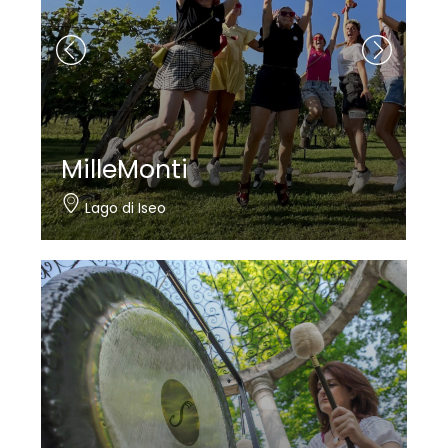
MilleMonti
Lago di Iseo