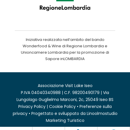
Iniziativa realizzata nell’ambito del bando
Wonderfood & Wine di Regione Lombardia e
Unioncamere Lombardia per la promozione di
Sapore inLOMBARDIA
Associazione Visit Lake Iseo
P.IVA 04040340988 | C.F. 98200490179 | Via
Lungolago Guglielmo Marconi, 2c, 25049 Iseo BS
Privacy Policy
|
Cookie Policy
•
Preferenze sulla
privacy
• Progettato e sviluppato da
Linoolmostudio
Marketing Turistico