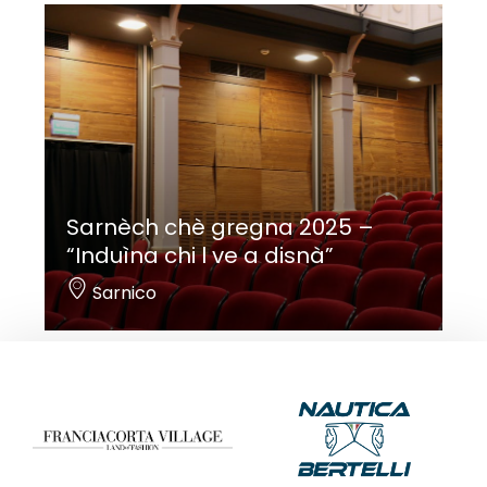
Sarnèch chè gregna 2025 –
“Induìna chi l ve a disnà”
Sarnico