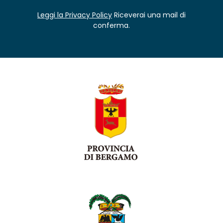
Leggi la Privacy Policy
Riceverai una mail di
conferma.