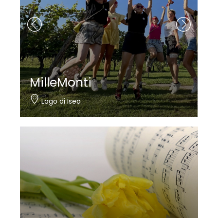
MilleMonti
Lago di Iseo