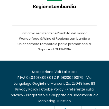
Iniziativa realizzata nell’ambito del bando
Wonderfood & Wine di Regione Lombardia e
Unioncamere Lombardia per la promozione di
Sapore inLOMBARDIA
Associazione Visit Lake Iseo
P.IVA 04040340988 | C.F. 98200490179 | Via
Lungolago Guglielmo Marconi, 2c, 25049 Iseo BS
Privacy Policy
|
Cookie Policy
•
Preferenze sulla
privacy
• Progettato e sviluppato da
Linoolmostudio
Marketing Turistico