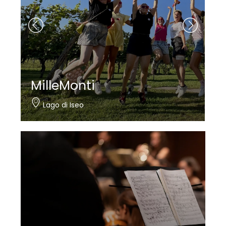
MilleMonti
Lago di Iseo