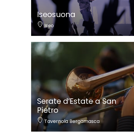
Iseosuona
Iseo
Serate d’Estate a San
Pietro
Tavernola Bergamasca