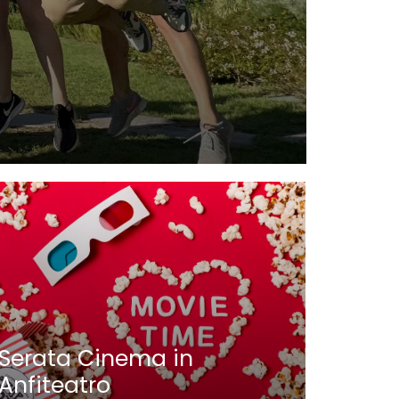
Belli
Iseo
Serata Cinema in
Anfiteatro