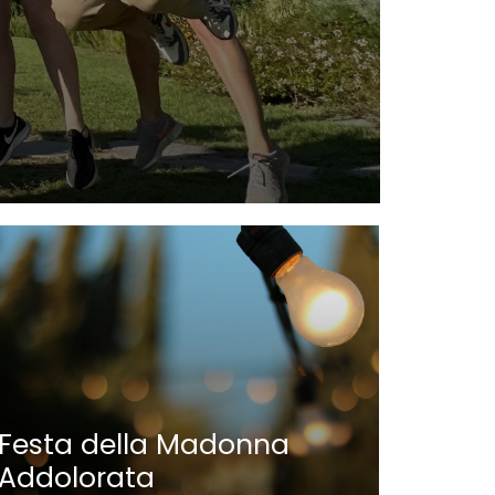
Nauti
Parat
Festa della Madonna
Addolorata