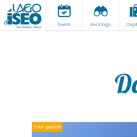
Eventi
Vivi il lago
Ospit
D
Tour guidati