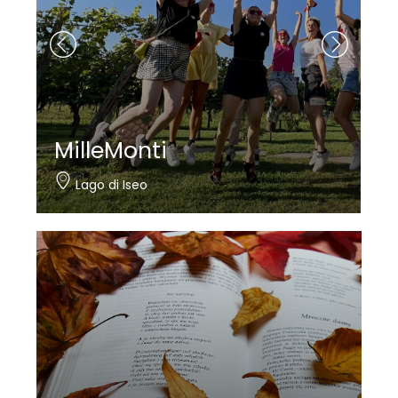
MilleMonti
Lago di Iseo