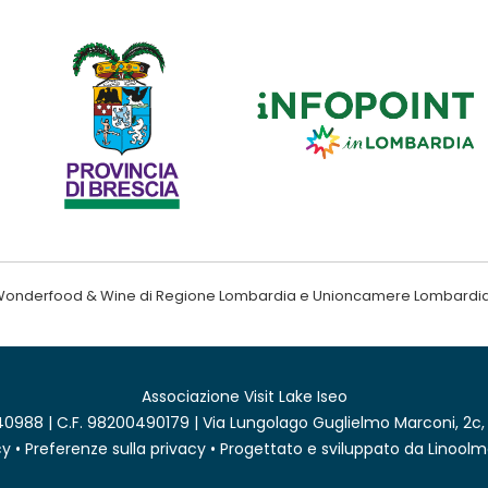
ndo Wonderfood & Wine di Regione Lombardia e Unioncamere Lombardi
Associazione Visit Lake Iseo
0988 | C.F. 98200490179 | Via Lungolago Guglielmo Marconi, 2c,
cy
•
Preferenze sulla privacy
• Progettato e sviluppato da
Linoolm