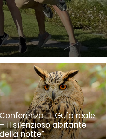
Nauti
Parat
Conferenza “Il Gufo reale
– il silenzioso abitante
della notte”