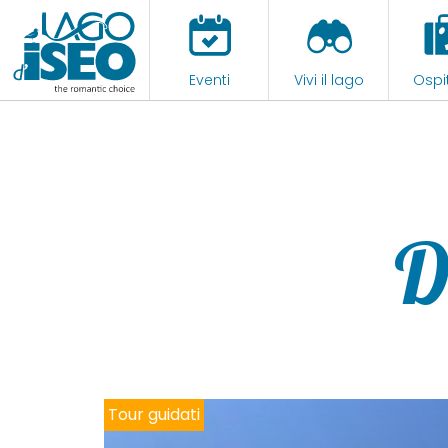
Eventi
Vivi il lago
Ospit
D
Tour guidati