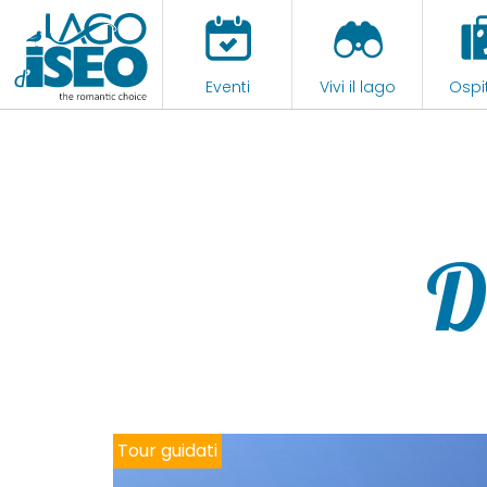
Eventi
Vivi il lago
Ospit
D
Noleggio imbarcazioni e tour