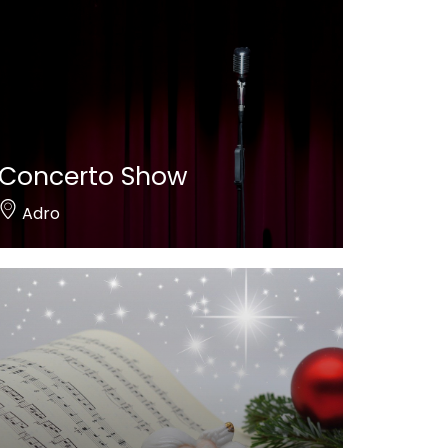
Concerto Show
Adro