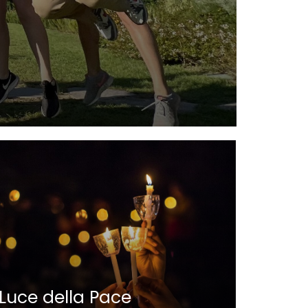
Belli
Iseo
Luce della Pace