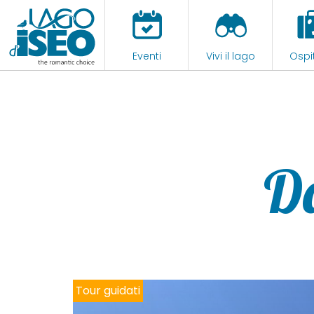
Eventi
Vivi il lago
Ospit
D
Tour guidati