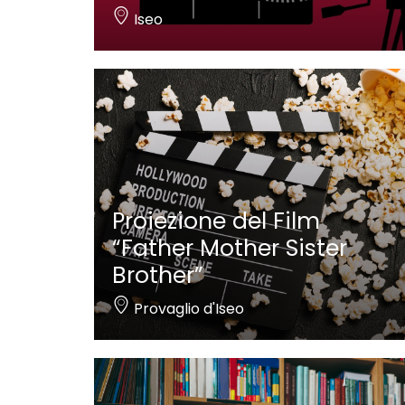
Iseo
Proiezione del Film
“Father Mother Sister
Brother”
Provaglio d'Iseo