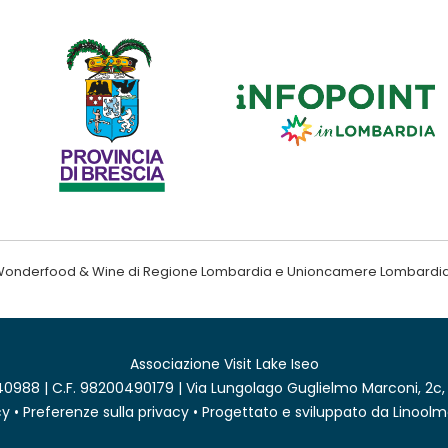
ndo Wonderfood & Wine di Regione Lombardia e Unioncamere Lombardi
Associazione Visit Lake Iseo
0988 | C.F. 98200490179 | Via Lungolago Guglielmo Marconi, 2c,
cy
•
Preferenze sulla privacy
• Progettato e sviluppato da
Linoolm