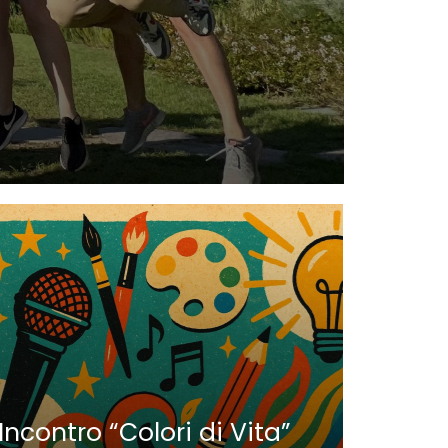
Nauti
Parat
Incontro “Colori di Vita”