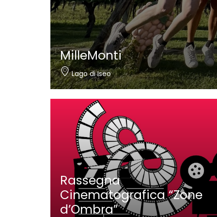
MilleMonti
Lago di Iseo
Rassegna
Cinematografica “Zone
d’Ombra”