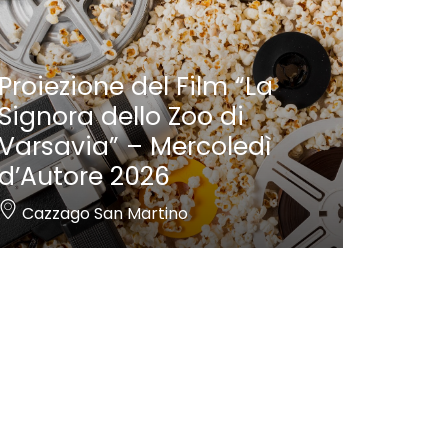
Proiezione del Film “La
Signora dello Zoo di
Varsavia” – Mercoledì
d’Autore 2026
Cazzago San Martino