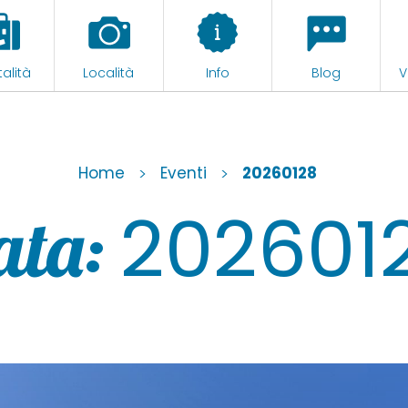
alità
Località
Info
Blog
V
Home
>
Eventi
>
20260128
202601
ata: