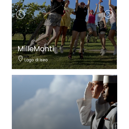
MilleMonti
Lago di Iseo