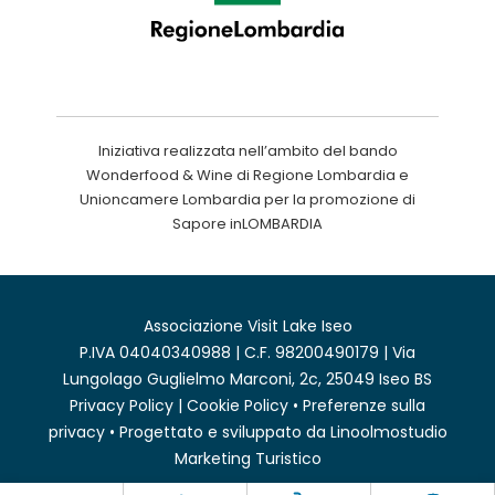
Iniziativa realizzata nell’ambito del bando
Wonderfood & Wine di Regione Lombardia e
Unioncamere Lombardia per la promozione di
Sapore inLOMBARDIA
Associazione Visit Lake Iseo
P.IVA 04040340988 | C.F. 98200490179 | Via
Lungolago Guglielmo Marconi, 2c, 25049 Iseo BS
Privacy Policy
|
Cookie Policy
•
Preferenze sulla
privacy
• Progettato e sviluppato da
Linoolmostudio
Marketing Turistico